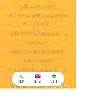
短時間のしつけで
ワンちゃんを賢く変身させる
サービスです。
· お座りやフセの教え方が、わ
からない
· 雑誌などを見て試したけど、
うまくいかない
· おうちの中じゃないと、じ
っと待つことができない
電話
Email
LINE
そんなオーナー様＆ワンちゃ
んに、トレーナーがマンツー
マンでアドバイス！