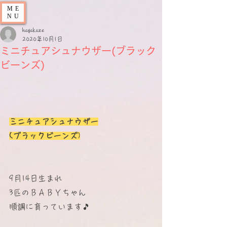
ME
NU
hayakaze
2020年10月1日
ミニチュアシュナウザー(ブラック
ビーンズ)
ミニチュアシュナウザー
(ブラックビーンズ
)
9月14日生まれ
3匹のＢＡＢＹちゃん
順調に育っています🎵