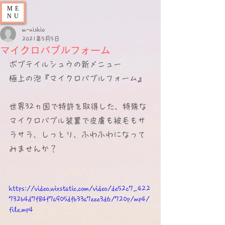
ME
NU
m-nishio
2021年5月5日
マイクロバブルフォーム
ボブテイルシュウの新メニュー　
極上の泡『マイクロバブルフォーム』
世界32ヵ国で特許を取得した、特殊な
マイクロバブル装置で皮膚も被毛もサ
ラサラ、しっとり、ふわふわになって
みませんか？
https://video.wixstatic.com/video/de52c7_422
732b4d7f84f7a905dfb33a7eee3d6/720p/mp4/
file.mp4