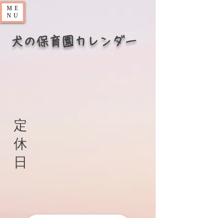
ME
NU
犬の保育園カレンダー
定
休
日